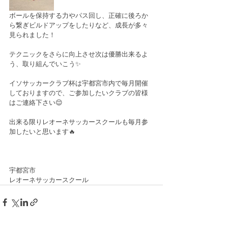
ボールを保持する力やパス回し、正確に後ろか
ら繋ぎビルドアップをしたりなど、成長が多々
見られました！
テクニックをさらに向上させ次は優勝出来るよ
う、取り組んでいこう✨
イソサッカークラブ杯は宇都宮市内で毎月開催
しておりますので、ご参加したいクラブの皆様
はご連絡下さい😌
出来る限りレオーネサッカースクールも毎月参
加したいと思います🔥
宇都宮市
レオーネサッカースクール
Get Started
​無料体験・お問い合わせ
​まずはお気軽に