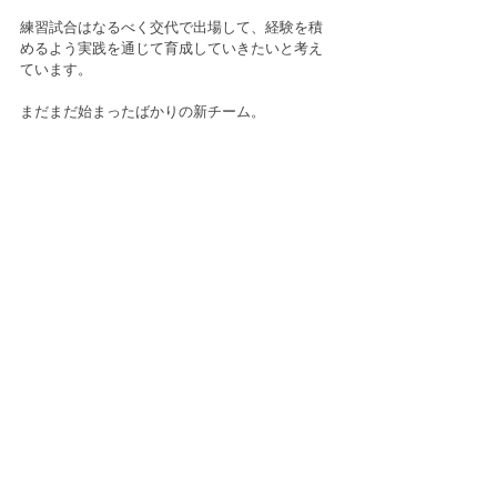
練習試合はなるべく交代で出場して、経験を積
めるよう実践を通じて育成していきたいと考え
ています。
まだまだ始まったばかりの新チーム。
無事リーグ戦２日目を終えることが出来まし
た。
5/11日リーグ戦前期まで、全員で一体感を創
り、戦えるチームを生み出していければと思い